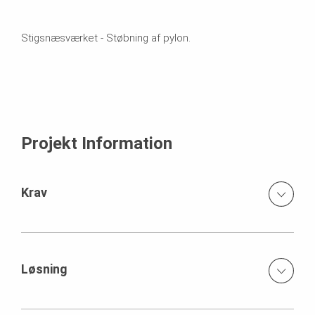
Stigsnæsværket - Støbning af pylon.
Projekt Information
Krav
For optimering af mandetimer og tidsplan blev det fra
Hoffmann A/S stillet som krav, at konstruktionen skulle
støbes af én gang. Her valgte man VARIO som&nbsp;den
Løsning
optimale løsning på den opgave. &nbsp;
Udover brugen af TRIO til de mere traditionelle