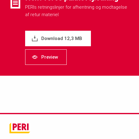
PERIs retningslinjer for afhentning og modtagelse
af retur materiel
Download 12,3 MB
Preview