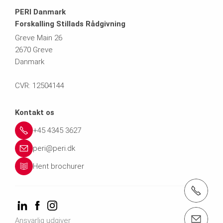
PERI Danmark
Forskalling Stillads Rådgivning
Greve Main 26
2670 Greve
Danmark
CVR: 12504144
Kontakt os
+45 4345 3627
peri@peri.dk
Hent brochurer
tlf.: +4543261710
Kontakt os kundeservice@peri.dk
Ansvarlig udgiver