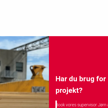
Har du brug for 
projekt?
Book vores supervisor Jørn a