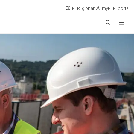
PERI globalt
myPERI portal