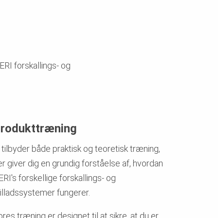
RI forskallings- og
rodukttræning
 tilbyder både praktisk og teoretisk træning,
r giver dig en grundig forståelse af, hvordan
RI's forskellige forskallings- og
tilladssystemer fungerer.
res træning er designet til at sikre, at du er