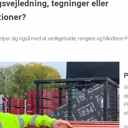
svejledning, tegninger eller
tioner?
ælper dig også med at vedligeholde, rengøre og håndtere PE
P
Vi
de
PE
s
Vo