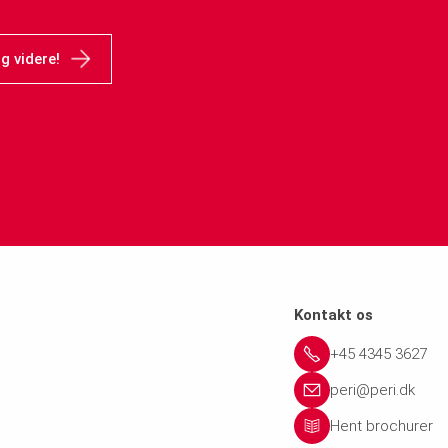
g videre!
Kontakt os
+45 4345 3627
peri@peri.dk
Hent brochurer