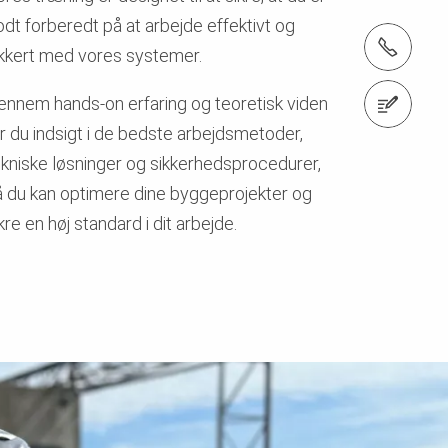
odt forberedt på at arbejde effektivt og
tlf.: +45 43 45 36 27
ikkert med vores systemer.
ennem hands-on erfaring og teoretisk viden
Kontakt os
år du indsigt i de bedste arbejdsmetoder,
ekniske løsninger og sikkerhedsprocedurer,
å du kan optimere dine byggeprojekter og
kre en høj standard i dit arbejde.