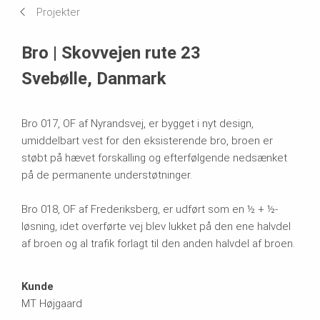
Projekter
Anvendte systemer
Bro | Skovvejen rute 23
Svebølle, Danmark
Bro 017, OF af Nyrandsvej, er bygget i nyt design,
umiddelbart vest for den eksisterende bro, broen er
støbt på hævet forskalling og efterfølgende nedsænket
på de permanente understøtninger.
Bro 018, OF af Frederiksberg, er udført som en ½ + ½-
løsning, idet overførte vej blev lukket på den ene halvdel
af broen og al trafik forlagt til den anden halvdel af broen.
Kunde
MT Højgaard