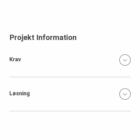
Projekt Information
Krav
De nye broer er udført som 3 fags broer i forspændt
beton. Begge broer er forberedt til en evt. fremtidig
sideudvidelse af underførte vej, idet broerne er forberedt
Løsning
for tilbygning af et fjerde fag.
Den utrafikerede halvdel blev herefter revet ned,
understøtninger etableret, brodæk støbt på hævet
forskalling og efterfølgende nedsænket og åbnet for
trafik. Samme metode blev anvendt for den anden
brohalvdel og til sidst blev de to dele støbt sammen og