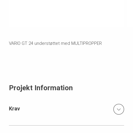
VARIO GT 24 understøttet med MULTIPROPPER
Projekt Information
Krav
Bygningens mange krumninger og buer med hver deres
geometri skulle alle støbes på stedet.