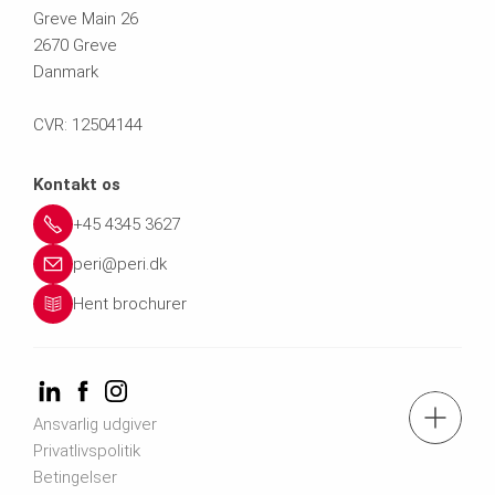
Greve Main 26
2670 Greve
Danmark
CVR: 12504144
Kontakt os
+45 4345 3627
peri@peri.dk
Hent brochurer
tlf.: +45 43 45 36 27
Ansvarlig udgiver
Privatlivspolitik
Betingelser
Kontakt os