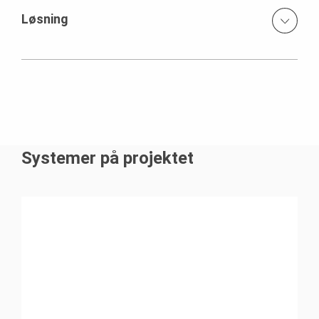
Løsning
1150 m² tilbygning i insitu beton, hvor der i bygningen
indgår div. specielle konstruktioner.
Støbningen af råhuset har været en vanskelig opgave.
Den vanskeligste støbeopgave var de karakteristiske
buer, der forener gulv, vægge og tag.
Systemer på projektet
Buerne blev støbt nedefra med selvkompakterende, sort
lavabeton. Den specielle flydebeton stillede store krav til
PERI´s støbeforme. Betonen blev presset op i formene
fra bunden, for at få så få luftbobler som muligt i
overfladen. Særligt vanskeligt, var det at få støbt de to
skaller uden på hinanden, som isoleringen krævede.