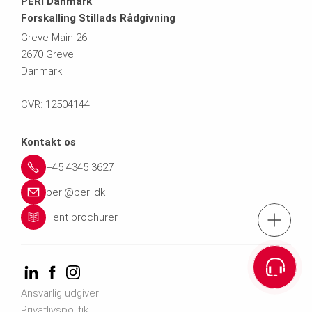
PERI Danmark
Forskalling Stillads Rådgivning
Greve Main 26
2670 Greve
Danmark
CVR: 12504144
Kontakt os
+45 4345 3627
peri@peri.dk
Hent brochurer
tlf.: +45 43 4
Kont
Ansvarlig udgiver
Privatlivspolitik