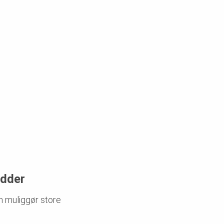
idder
n muliggør store