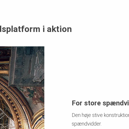
splatform i aktion
For store spændv
Den høje stive konstruktio
spændvidder.