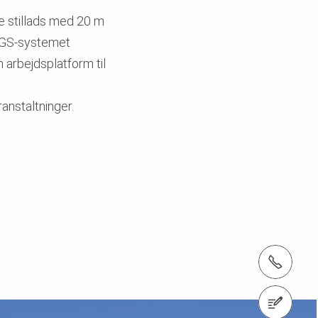
 stillads med 20 m
LGS-systemet
 arbejdsplatform til
anstaltninger.
tlf.: +45 43 45 36 27
Kontakt os