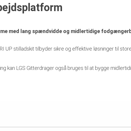
bejdsplatform
orme med lang spændvidde og midlertidige fodgængerbr
 UP stilladskit tilbyder sikre og effektive løsninger til st
ing kan LGS Gitterdrager også bruges til at bygge midlertid