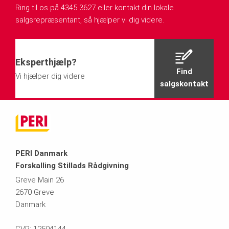
Ring til os på 4345 3627 eller kontakt din lokale
salgsrepræsentant, så hjælper vi dig videre.
Eksperthjælp?
Find
Vi hjælper dig videre
salgskontakt
PERI Danmark
Forskalling Stillads Rådgivning
Greve Main 26
2670 Greve
Danmark
CVR: 12504144